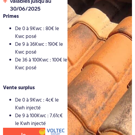
valables jusqu'au
30/06/2025
Primes
De 0 à 9Kwc : 80€ le
Kwc posé
De 9 à 36Kwc : 190€ le
Kwc posé
De 36 à 100Kwc : 100€ le
Kwc posé
Vente surplus
De 0 à 9Kwc : 4c€ le
Kwh injecté
De 9 à 100Kwc : 7.61c€
le Kwh injecté
Je