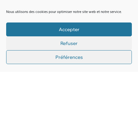
Nous utilisons des cookies pour optimiser notre site web et notre service.
Amiaud sponsor du festival Citad’Hell 2026 :
Accepter
une histoire de territoire et de passion
Refuser
Découvrez pourquoi Amiaud a choisi de soutenir le Citad'Hell
2026.
Préférences
Lire la suite
Actualité
,
Aides financières