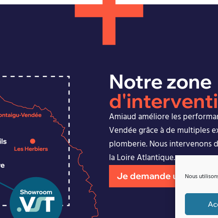
Notre zone
d'intervent
Amiaud améliore les performan
Vendée grâce à de multiples ex
plomberie. Nous intervenons d
la Loire Atlantique.
Je demande un devis
Nous utilison
Ac