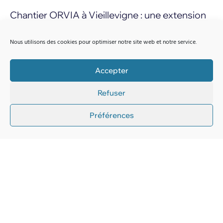
Chantier ORVIA à Vieillevigne : une extension
technique au service de la performance
Nous utilisons des cookies pour optimiser notre site web et notre service.
AMIAUD est intervenu sur l’extension du couvoir ORVIA à
Vieillevigne (44), en réalisant les lots plomberie, chauffage et
ventilation.
Accepter
Refuser
Lire la suite
Préférences
Génie climatique
,
GTB-GTC
,
Plomberie-sanitaire
,
Professionnels et collectivités