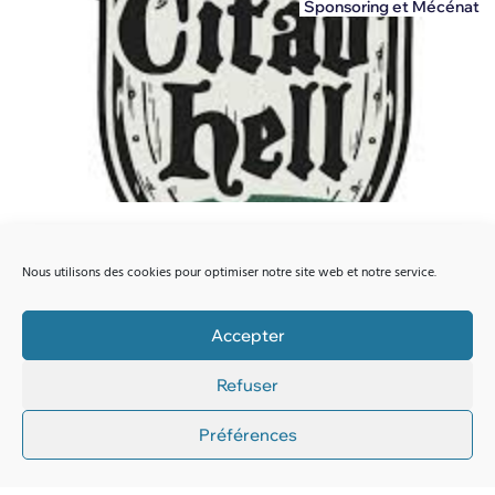
Sponsoring et Mécénat
Amiaud sponsor du festival Citad’Hell 2026 :
une histoire de territoire et de passion
Nous utilisons des cookies pour optimiser notre site web et notre service.
Découvrez pourquoi Amiaud a choisi de soutenir le Citad'Hell
2026.
Accepter
Refuser
Lire la suite
Préférences