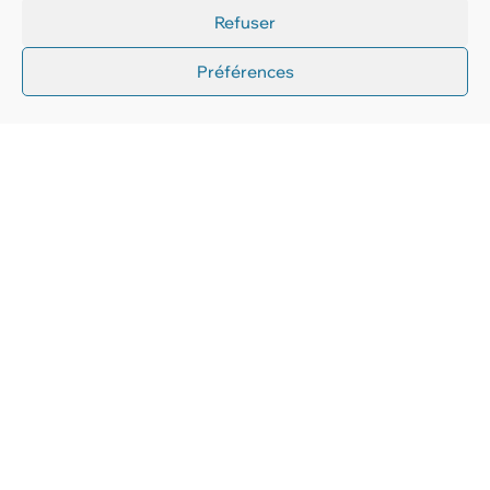
Refuser
Préférences
AMIAUD accompagne l’association
Choré’Ame à Beaufou
Un chantier, une salle, une collaboratrice impliquée… et un
gala qui fait salle comble : découvrez ce qui relie AMIAUD à
l’association Choré’Ame depuis les coulisses.
Lire la suite
Guides et conseils